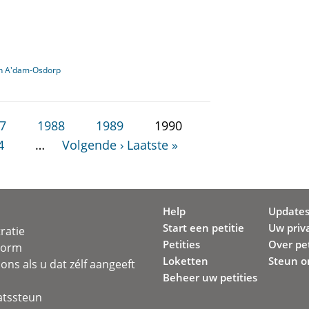
in A'dam-Osdorp
7
1988
1989
1990
4
…
Volgende ›
Laatste »
Help
Update
Start een petitie
Uw priv
ratie
Petities
Over pet
svorm
Loketten
Steun o
ons als u dat zélf aangeeft
Beheer uw petities
atssteun