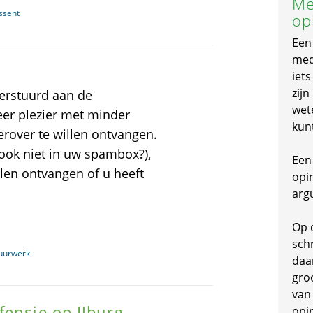
Me
ssent
op
Een
mede
iet
zijn
verstuurd aan de
wet
eer plezier met minder
kun
rover te willen ontvangen.
(ook niet in uw spambox?),
Een 
len ontvangen of u heeft
opi
arg
Op 
schr
vuurwerk
daa
gro
van
fensie op IJburg
opi