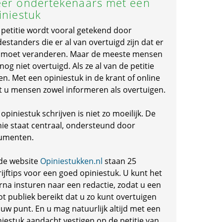
er ondertekenaars met een
iniestuk
 petitie wordt vooral getekend door
standers die er al van overtuigd zijn dat er
s moet veranderen. Maar de meeste mensen
 nog niet overtuigd. Als ze al van de petitie
en. Met een opiniestuk in de krant of online
t u mensen zowel informeren als overtuigen.
opiniestuk schrijven is niet zo moeilijk. De
nie staat centraal, ondersteund door
umenten.
de website
Opiniestukken.nl
staan 25
ijftips voor een goed opiniestuk. U kunt het
rna insturen naar een redactie, zodat u een
ot publiek bereikt dat u zo kunt overtuigen
 uw punt. En u mag natuurlijk altijd met een
niestuk aandacht vestigen op de petitie van