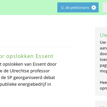
U, de petitionaris
Uw
Uw 
aan
doo
or opslokken Essent
toe
et opslokken van Essent door
pagi
e de Utrechtse professor
mog
 de SP georganiseerd debat
Hee
ublieke energiebedrijf in
opni