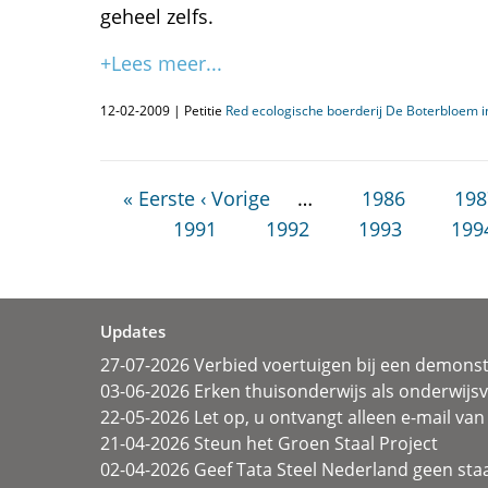
geheel zelfs.
+Lees meer...
12-02-2009 | Petitie
Red ecologische boerderij De Boterbloem 
« Eerste
‹ Vorige
…
1986
198
1991
1992
1993
199
Updates
27-07-2026 Verbied voertuigen bij een demonst
03-06-2026 Erken thuisonderwijs als onderwij
22-05-2026 Let op, u ontvangt alleen e-mail van 
21-04-2026 Steun het Groen Staal Project
02-04-2026 Geef Tata Steel Nederland geen sta