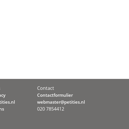
Contact
s
acy
Contactformulier
ities.nl
webmaster@petities.nl
020 7854412
ns