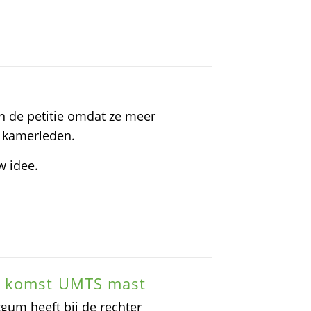
t
n de petitie omdat ze meer
l kamerleden.
w idee.
r komst UMTS mast
gum heeft bij de rechter