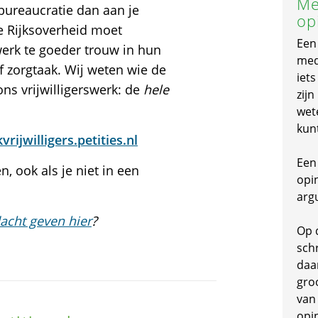
Me
 bureaucratie dan aan je
op
 Rijksoverheid moet
Een
swerk te goeder trouw in hun
mede
of zorgtaak. Wij weten wie de
iet
ns vrijwilligerswerk: de
hele
zijn
wet
kun
rijwilligers.petities.nl
Een 
, ook als je niet in een
opi
arg
acht geven hier
?
Op 
schr
daa
gro
van
opi