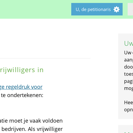
U, de petitionaris
Uw
Uw 
aan
doo
ijwilligers in
toe
pagi
e regeldruk voor
mog
e te ondertekenen:
Hee
opni
satie moet je vaak voldoen
edrijven. Als vrijwilliger