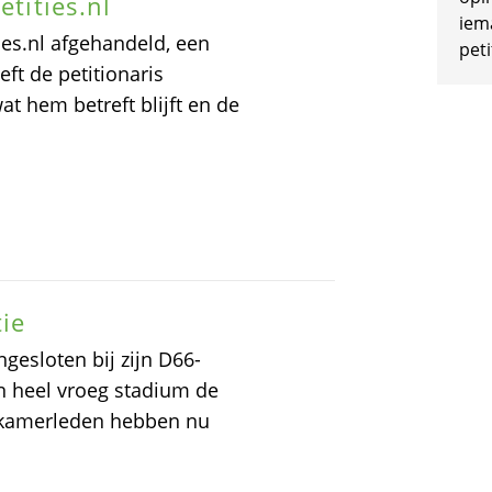
etities.nl
iem
ties.nl afgehandeld, een
peti
t de petitionaris
t hem betreft blijft en de
tie
gesloten bij zijn D66-
n heel vroeg stadium de
0 kamerleden hebben nu