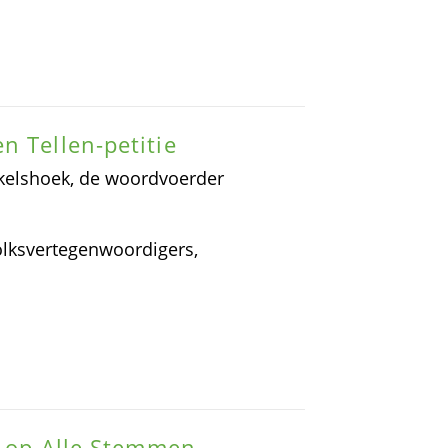
n Tellen-petitie
hinkelshoek, de woordvoerder
olksvertegenwoordigers,
id op Alle Stemmen