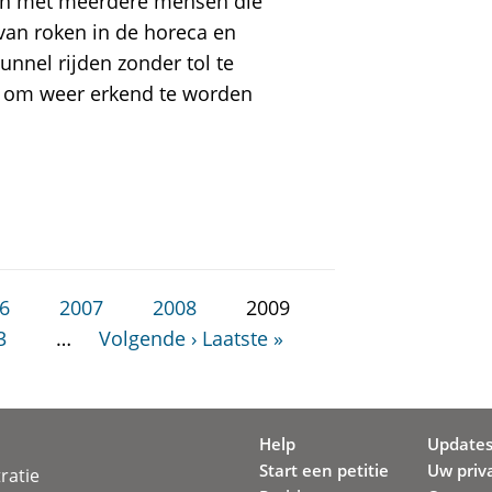
ken met meerdere mensen die
van roken in de horeca en
nnel rijden zonder tol te
s om weer erkend te worden
6
2007
2008
2009
3
…
Volgende ›
Laatste »
Help
Update
Start een petitie
Uw priv
ratie