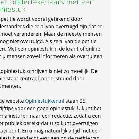
er ondertekenaars met een
iniestuk
 petitie wordt vooral getekend door
standers die er al van overtuigd zijn dat er
s moet veranderen. Maar de meeste mensen
 nog niet overtuigd. Als ze al van de petitie
en. Met een opiniestuk in de krant of online
t u mensen zowel informeren als overtuigen.
opiniestuk schrijven is niet zo moeilijk. De
nie staat centraal, ondersteund door
umenten.
de website
Opiniestukken.nl
staan 25
ijftips voor een goed opiniestuk. U kunt het
rna insturen naar een redactie, zodat u een
ot publiek bereikt dat u zo kunt overtuigen
 uw punt. En u mag natuurlijk altijd met een
niestuk aandacht vestigen op de petitie van