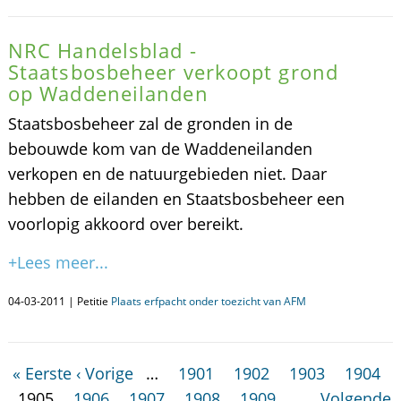
NRC Handelsblad -
Staatsbosbeheer verkoopt grond
op Waddeneilanden
Staatsbosbeheer zal de gronden in de
bebouwde kom van de Waddeneilanden
verkopen en de natuurgebieden niet. Daar
hebben de eilanden en Staatsbosbeheer een
voorlopig akkoord over bereikt.
+Lees meer...
04-03-2011 | Petitie
Plaats erfpacht onder toezicht van AFM
« Eerste
‹ Vorige
…
1901
1902
1903
1904
1905
1906
1907
1908
1909
…
Volgende