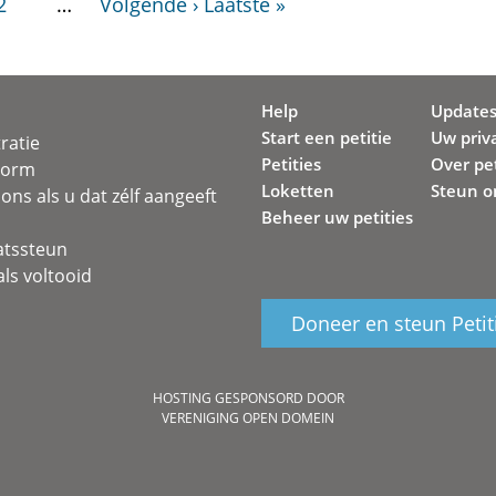
2
…
Volgende ›
Laatste »
Help
Update
Start een petitie
Uw priv
ratie
Petities
Over pet
svorm
Loketten
Steun o
ons als u dat zélf aangeeft
Beheer uw petities
atssteun
ls voltooid
Doneer en steun Petit
HOSTING GESPONSORD DOOR
VERENIGING OPEN DOMEIN