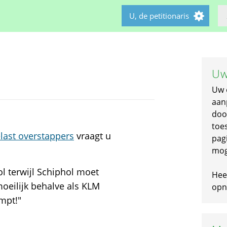
U, de petitionaris
Uw
Uw 
aan
doo
toe
last overstappers
vraagt u
pagi
mog
l terwijl Schiphol moet
Hee
oeilijk behalve als KLM
opni
mpt!"