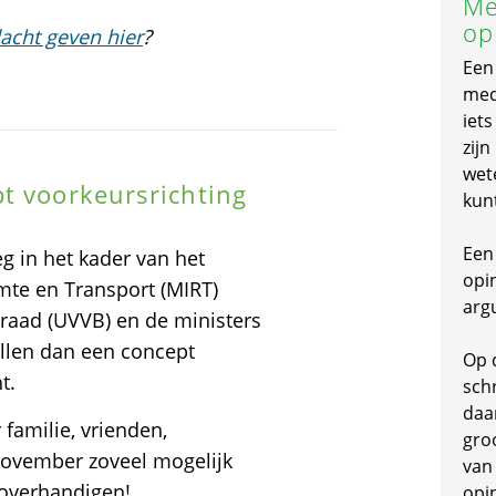
Me
op
acht geven hier
?
Een
mede
iet
zijn
wet
t voorkeursrichting
kun
Een 
g in het kader van het
opi
mte en Transport (MIRT)
arg
eraad (UVVB) en de ministers
ellen dan een concept
Op 
t.
schr
daa
familie, vrienden,
gro
 november zoveel mogelijk
van
overhandigen! .
opi