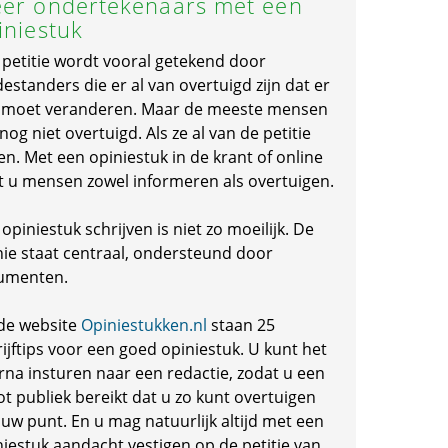
er ondertekenaars met een
iniestuk
 petitie wordt vooral getekend door
standers die er al van overtuigd zijn dat er
s moet veranderen. Maar de meeste mensen
 nog niet overtuigd. Als ze al van de petitie
en. Met een opiniestuk in de krant of online
t u mensen zowel informeren als overtuigen.
opiniestuk schrijven is niet zo moeilijk. De
nie staat centraal, ondersteund door
umenten.
de website
Opiniestukken.nl
staan 25
ijftips voor een goed opiniestuk. U kunt het
rna insturen naar een redactie, zodat u een
ot publiek bereikt dat u zo kunt overtuigen
 uw punt. En u mag natuurlijk altijd met een
niestuk aandacht vestigen op de petitie van