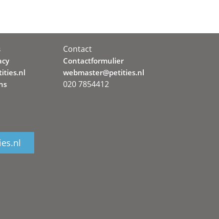
Contact
s
acy
Contactformulier
ities.nl
webmaster@petities.nl
020 7854412
ns
ies.nl