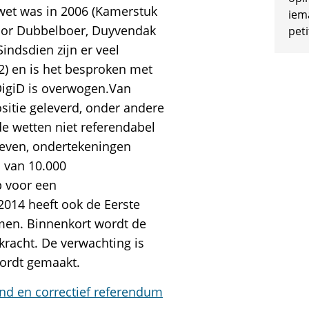
 wet was in 2006 (Kamerstuk
iem
 door Dubbelboer, Duyvendak
peti
indsdien zijn er veel
) en is het besproken met
DigiD is overwogen.Van
itie geleverd, onder andere
e wetten niet referendabel
 geven, ondertekeningen
s van 10.000
p voor een
014 heeft ook de Eerste
men. Binnenkort wordt de
kracht. De verwachting is
wordt gemaakt.
nd en correctief referendum