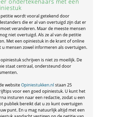
er ondertekenaars met een
iniestuk
 petitie wordt vooral getekend door
standers die er al van overtuigd zijn dat er
s moet veranderen. Maar de meeste mensen
 nog niet overtuigd. Als ze al van de petitie
en. Met een opiniestuk in de krant of online
t u mensen zowel informeren als overtuigen.
opiniestuk schrijven is niet zo moeilijk. De
nie staat centraal, ondersteund door
umenten.
de website
Opiniestukken.nl
staan 25
ijftips voor een goed opiniestuk. U kunt het
rna insturen naar een redactie, zodat u een
ot publiek bereikt dat u zo kunt overtuigen
 uw punt. En u mag natuurlijk altijd met een
niestuk aandacht vestigen op de petitie van