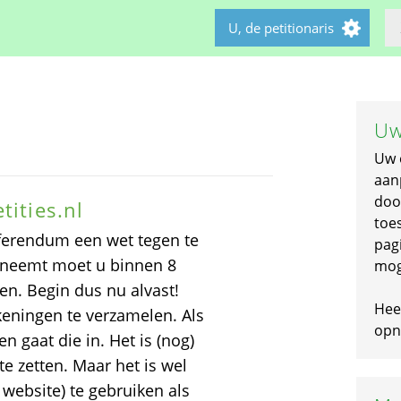
U, de petitionaris
Uw
Uw 
aan
doo
tities.nl
toe
ferendum een wet tegen te
pagi
nneemt moet u binnen 8
mog
n. Begin dus nu alvast!
Hee
keningen te verzamelen. Als
opni
n gaat die in. Het is (nog)
e zetten. Maar het is wel
 website) te gebruiken als