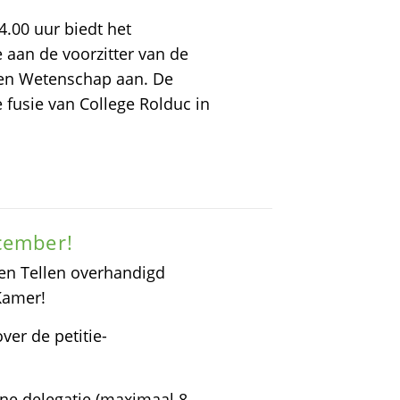
.00 uur biedt het
 aan de voorzitter van de
 en Wetenschap aan. De
 fusie van College Rolduc in
cember!
en Tellen overhandigd
Kamer!
ver de petitie-
ine delegatie (maximaal 8