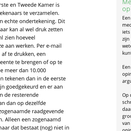
Me
rste en Tweede Kamer is
op
ekenaars te verzamelen.
Een
 echte ondertekening. Dit
mede
ar kan al wel druk zetten
iet
nl zien hoeveel
zijn
ze aan werken. Per e-mail
wet
kun
 af te drukken, een
eente te brengen of op te
Een 
 die meer dan 10.000
opi
 tekenen dan in de eerste
arg
ijn goedgekeurd en er aan
n de resterende
Op 
schr
an dan op dezelfde
daa
t zogenaamde raadgevende
gro
n. Alleen een zogenaamd
van
aar dat bestaat (nog) niet in
opi