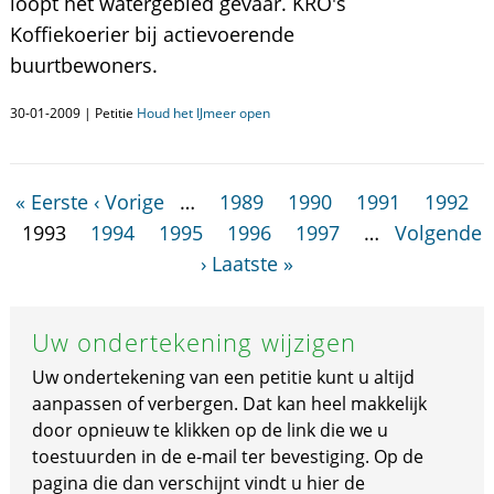
loopt het watergebied gevaar. KRO's
Koffiekoerier bij actievoerende
buurtbewoners.
30-01-2009 | Petitie
Houd het IJmeer open
« Eerste
‹ Vorige
…
1989
1990
1991
1992
1993
1994
1995
1996
1997
…
Volgende
›
Laatste »
Uw ondertekening wijzigen
Uw ondertekening van een petitie kunt u altijd
aanpassen of verbergen. Dat kan heel makkelijk
door opnieuw te klikken op de link die we u
toestuurden in de e-mail ter bevestiging. Op de
pagina die dan verschijnt vindt u hier de