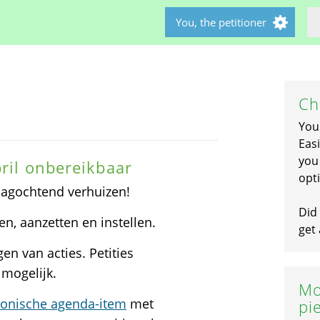
You, the petitioner
Ch
You
Easi
you 
pril onbereikbaar
opti
jdagochtend verhuizen!
Did 
en, aanzetten en instellen.
get 
n van acties. Petities
 mogelijk.
Mo
tronische agenda-item
met
pi