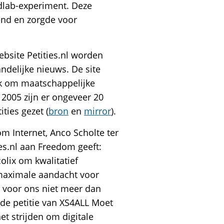
ldlab-experiment. Deze
end en zorgde voor
ebsite Petities.nl worden
ndelijke nieuws. De site
ik om maatschappelijke
 2005 zijn er ongeveer 20
ties gezet (
bron
en
mirror
).
m Internet, Anco Scholte ter
ies.nl aan Freedom geeft:
lix om kwalitatief
maximale aandacht voor
is voor ons niet meer dan
 de petitie van XS4ALL Moet
et strijden om digitale