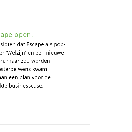
cape open!
sloten dat Escape als pop-
r 'Welzijn' en een nieuwe
len, maar zou worden
oesterde wens kwam
aan een plan voor de
kte businesscase.