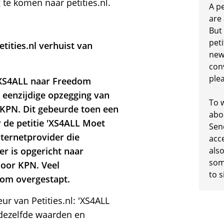
 te komen naar petities.nl.
A p
are
But
peti
ities.nl verhuist van
new
conv
plea
n XS4ALL naar Freedom
a eenzijdige opzegging van
To w
 KPN. Dit gebeurde toen een
abo
 de petitie 'XS4ALL Moet
Sen
nternetprovider die
acc
er is opgericht naar
also
some
door KPN. Veel
to s
om overgestapt.
r van Petities.nl: 'XS4ALL
dezelfde waarden en