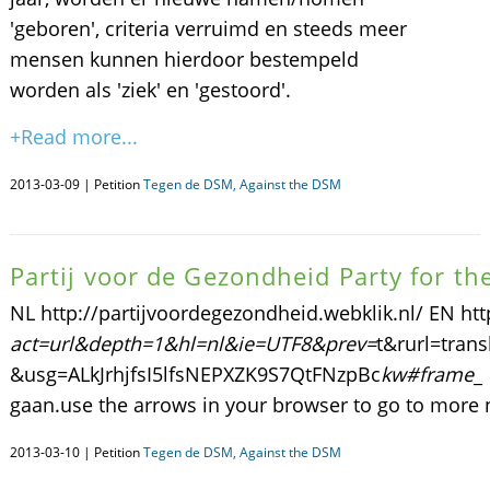
'geboren', criteria verruimd en steeds meer
mensen kunnen hierdoor bestempeld
worden als 'ziek' en 'gestoord'.
+Read more...
2013-03-09 | Petition
Tegen de DSM, Against the DSM
Partij voor de Gezondheid Party for th
NL http://partijvoordegezondheid.webklik.nl/ EN htt
act=url&depth=1&hl=nl&ie=UTF8&prev=
t&rurl=trans
&usg=ALkJrhjfsI5lfsNEPXZK9S7QtFNzpBc
kw#
frame
_
gaan.use the arrows in your browser to go to more ne
2013-03-10 | Petition
Tegen de DSM, Against the DSM