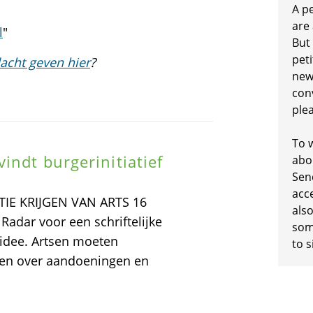
A p
are
l
"
But
peti
acht geven hier
?
new
conv
plea
To w
indt burgerinitiatief
abo
Sen
acc
E KRIJGEN VAN ARTS 16
also
 Radar voor een schriftelijke
some
k idee. Artsen moeten
to s
eren over aandoeningen en