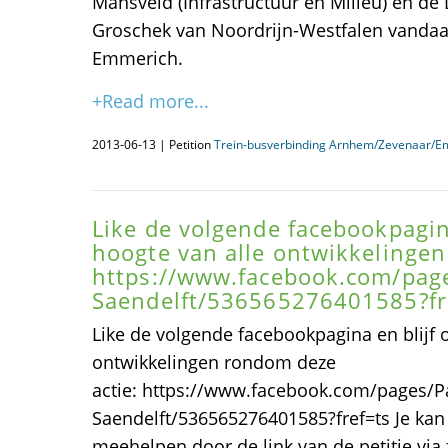
Mansveld (Infrastructuur en Milieu) en de 
Groschek van Noordrijn-Westfalen vanda
Emmerich.
+Read more...
2013-06-13 | Petition
Trein-busverbinding Arnhem/Zevenaar/E
Like de volgende facebookpagina
hoogte van alle ontwikkelingen
https://www.facebook.com/page
Saendelft/536565276401585?fr
Like de volgende facebookpagina en blijf 
ontwikkelingen rondom deze
actie: https://www.facebook.com/pages/Pa
Saendelft/536565276401585?fref=ts Je kan
meehelpen door de link van de petitie via 