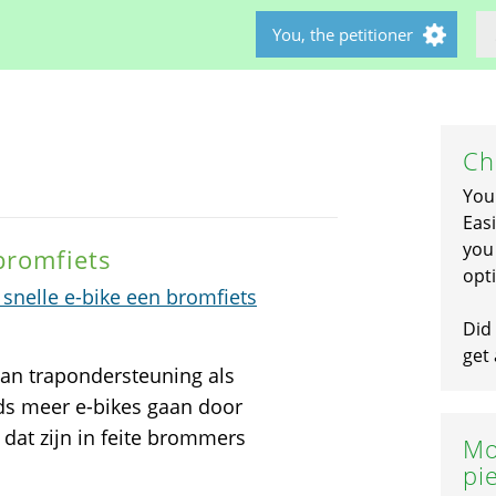
You, the petitioner
Ch
You
Easi
you 
 bromfiets
opti
snelle e-bike een bromfiets
Did 
get 
van trapondersteuning als
ds meer e-bikes gaan door
s dat zijn in feite brommers
Mo
pi