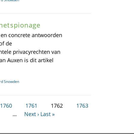
rnetspionage
e en concrete antwoorden
of de
tele privacyrechten van
 Auxen is dit artikel
ard Snowden
1760
1761
1762
1763
…
Next ›
Last »