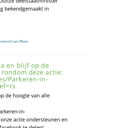
Duitse deelstaatminister
ag bekendgemaakt in
mmerich am Rhein
 en blijf op de
 rondom deze actie:
s/Parkeren-in-
ef=ts
op de hoogte van alle
rkeren-in-
 onze actie ondersteunen en
facebook te delen! .