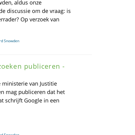
wden, aldus onze
de discussie om de vraag: is
errader? Op verzoek van
ard Snowden
zoeken publiceren -
ministerie van Justitie
ken mag publiceren dat het
at schrijft Google in een
ard Snowden