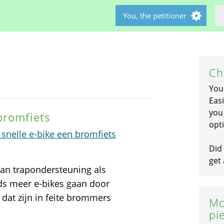
You, the petitioner
Ch
You
Easi
you 
 bromfiets
opti
snelle e-bike een bromfiets
Did 
get 
van trapondersteuning als
ds meer e-bikes gaan door
s dat zijn in feite brommers
Mo
pi