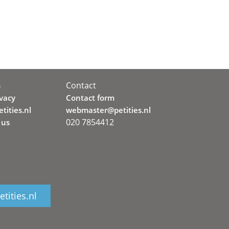
Contact
s
ivacy
Contact form
tities.nl
webmaster@petities.nl
020 7854412
 us
tities.nl