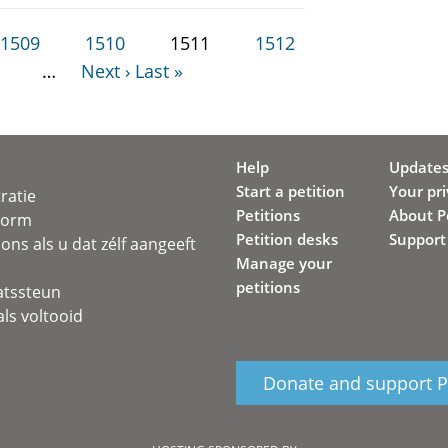
1509
1510
1511
1512
…
Next ›
Last »
Help
Update
Start a petition
Your pr
ratie
Petitions
About Pe
svorm
Petition desks
Support
ons als u dat zélf aangeeft
Manage your
petitions
atssteun
ls voltooid
Donate and support Pe