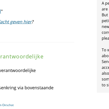
A p
are
l
"
But
peti
acht geven hier
?
new
conv
plea
To w
rantwoordelijke
abo
Sen
acc
verantwoordelijke
also
some
to s
ssenkring via bovenstaande
n Oirschot