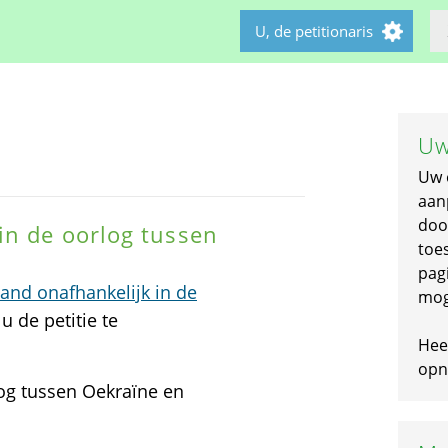
U, de petitionaris
Uw
Uw 
aan
doo
in de oorlog tussen
toe
pagi
nd onafhankelijk in de
mog
u de petitie te
Hee
opni
og tussen Oekraïne en