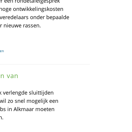
r een rondetafelgesprek
 hoge ontwikkelingskosten
 veredelaars onder bepaalde
r nieuwe rassen.
ven
en van
 verlengde sluittijden
wil zo snel mogelijk een
ubs in Alkmaar moeten
n.