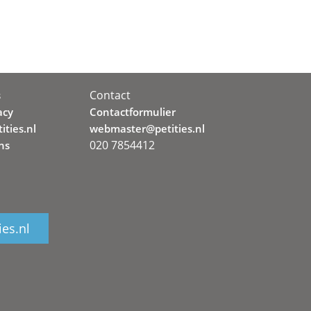
Contact
s
acy
Contactformulier
ities.nl
webmaster@petities.nl
020 7854412
ns
ies.nl