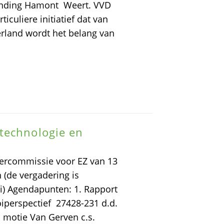
inding Hamont  Weert. VVD
iculiere initiatief dat van
erland wordt het belang van
technologie en
mercommissie voor EZ van 13
 (de vergadering is
ri) Agendapunten: 1. Rapport
oiperspectief 27428-231 d.d.
 motie Van Gerven c.s.