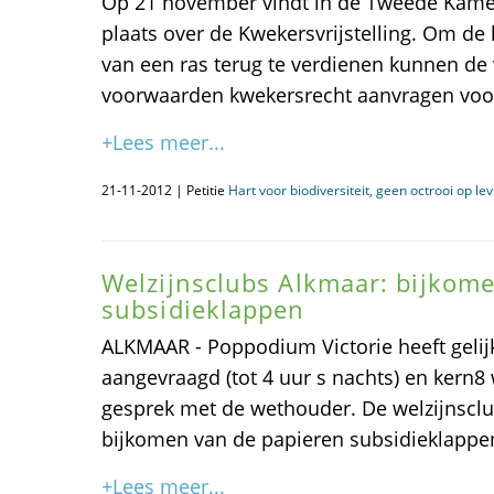
Op 21 november vindt in de Tweede Kame
plaats over de Kwekersvrijstelling. Om de
van een ras terug te verdienen kunnen de
voorwaarden kwekersrecht aanvragen voo
+Lees meer...
21-11-2012 | Petitie
Hart voor biodiversiteit, geen octrooi op le
Welzijnsclubs Alkmaar: bijkom
subsidieklappen
ALKMAAR - Poppodium Victorie heeft gelijk
aangevraagd (tot 4 uur s nachts) en kern8 
gesprek met de wethouder. De welzijnscl
bijkomen van de papieren subsidieklappe
+Lees meer...