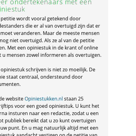
er ondertekenaars met een
iniestuk
 petitie wordt vooral getekend door
standers die er al van overtuigd zijn dat er
s moet veranderen. Maar de meeste mensen
 nog niet overtuigd. Als ze al van de petitie
en. Met een opiniestuk in de krant of online
t u mensen zowel informeren als overtuigen.
opiniestuk schrijven is niet zo moeilijk. De
nie staat centraal, ondersteund door
umenten.
de website
Opiniestukken.nl
staan 25
ijftips voor een goed opiniestuk. U kunt het
rna insturen naar een redactie, zodat u een
ot publiek bereikt dat u zo kunt overtuigen
 uw punt. En u mag natuurlijk altijd met een
niestuk aandacht vestigen op de petitie van