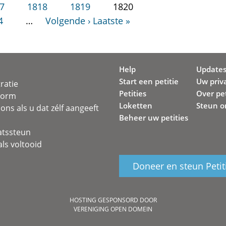
7
1818
1819
1820
4
…
Volgende ›
Laatste »
Help
Update
Start een petitie
Uw priv
ratie
Petities
Over pet
svorm
Loketten
Steun o
ons als u dat zélf aangeeft
Beheer uw petities
atssteun
ls voltooid
Doneer en steun Petit
HOSTING GESPONSORD DOOR
VERENIGING OPEN DOMEIN