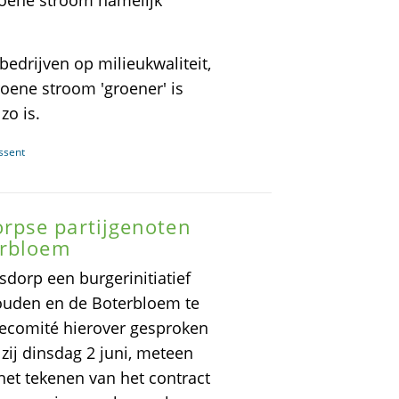
roene stroom namelijk
edrijven op milieukwaliteit,
roene stroom 'groener' is
zo is.
ssent
rpse partijgenoten
erbloem
dorp een burgerinitiatief
houden en de Boterbloem te
iecomité hierover gesproken
 zij dinsdag 2 juni, meteen
 het tekenen van het contract