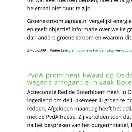
tot wat veel mensen denken, hoeft echt g
helemaal niet duur te zijn!
Groenestroomjagraag.nl vergelijkt energieb
en geeft objectief informatie over welke g
dan andere groene stroom en waarom dit 
27-05-2009 | Petitie
Energie in publieke handen: stop verkoop E
PvdA prominent kwaad op Osdo
wegens arrogantie in zaak Bot
Actiecomité Red de Boterbloem heeft in Os
ingediend om de Lutkemeer III groen te 
redden. Afgelopen maandag heeft het act
met de PvdA fractie. Zij vertelden toen dat
na het bespreken van het burgerinitiatief,