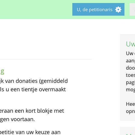
U, de petitionaris
Uw
Uw 
aan
doo
ng
toe
lijk van donaties (gemiddeld
pagi
als u een tientje overmaakt
mog
Hee
deraan een kort blokje met
opni
ngen voortaan.
petitie van uw keuze aan