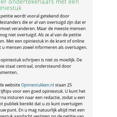
er ondertekenaars met een
iniestuk
 petitie wordt vooral getekend door
standers die er al van overtuigd zijn dat er
s moet veranderen. Maar de meeste mensen
 nog niet overtuigd. Als ze al van de petitie
en. Met een opiniestuk in de krant of online
t u mensen zowel informeren als overtuigen.
opiniestuk schrijven is niet zo moeilijk. De
nie staat centraal, ondersteund door
umenten.
de website
Opiniestukken.nl
staan 25
ijftips voor een goed opiniestuk. U kunt het
rna insturen naar een redactie, zodat u een
ot publiek bereikt dat u zo kunt overtuigen
 uw punt. En u mag natuurlijk altijd met een
niestuk aandacht vestigen op de petitie van