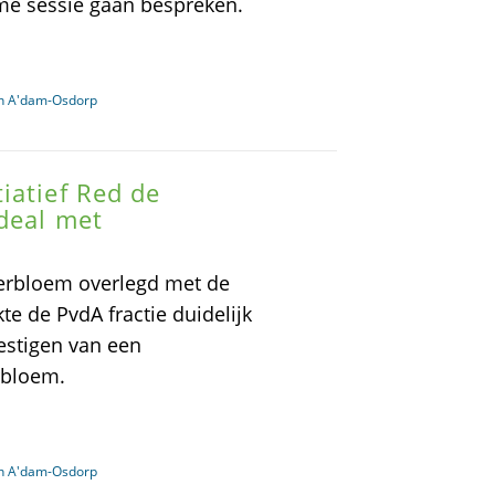
me sessie gaan bespreken.
in A'dam-Osdorp
iatief Red de
deal met
terbloem overlegd met de
te de PvdA fractie duidelijk
vestigen van een
rbloem.
in A'dam-Osdorp