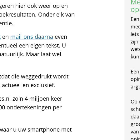
Me
geren hier ook weer op en
op
zoekresultaten. Onder elk van
Een
entie.
mede
iet
k
en
mail ons daarna
even
zijn
ntueel een eigen tekst. U
wet
tuurlijk. Maar laat wel
kun
Een 
otdat die weggedrukt wordt
opi
 actueel en exclusief.
arg
s.nl zo'n 4 miljoen keer
Op 
00 ondertekeningen per
schr
daa
gro
e waar u uw smartphone met
van
opi