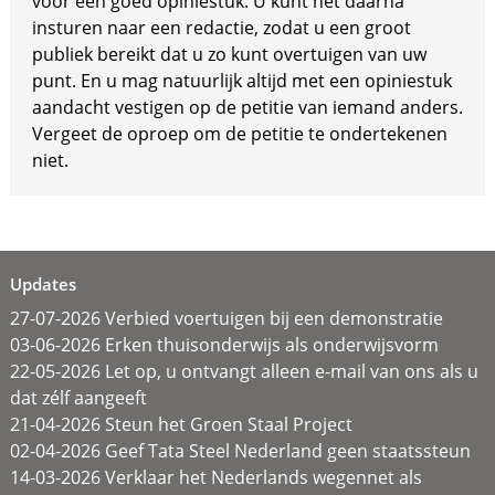
voor een goed opiniestuk. U kunt het daarna
insturen naar een redactie, zodat u een groot
publiek bereikt dat u zo kunt overtuigen van uw
punt. En u mag natuurlijk altijd met een opiniestuk
aandacht vestigen op de petitie van iemand anders.
Vergeet de oproep om de petitie te ondertekenen
niet.
Updates
27-07-2026 Verbied voertuigen bij een demonstratie
03-06-2026 Erken thuisonderwijs als onderwijsvorm
22-05-2026 Let op, u ontvangt alleen e-mail van ons als u
dat zélf aangeeft
21-04-2026 Steun het Groen Staal Project
02-04-2026 Geef Tata Steel Nederland geen staatssteun
14-03-2026 Verklaar het Nederlands wegennet als