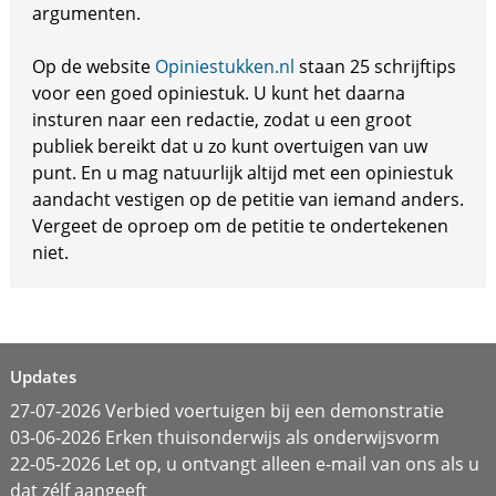
argumenten.
Op de website
Opiniestukken.nl
staan 25 schrijftips
voor een goed opiniestuk. U kunt het daarna
insturen naar een redactie, zodat u een groot
publiek bereikt dat u zo kunt overtuigen van uw
punt. En u mag natuurlijk altijd met een opiniestuk
aandacht vestigen op de petitie van iemand anders.
Vergeet de oproep om de petitie te ondertekenen
niet.
Updates
27-07-2026 Verbied voertuigen bij een demonstratie
03-06-2026 Erken thuisonderwijs als onderwijsvorm
22-05-2026 Let op, u ontvangt alleen e-mail van ons als u
dat zélf aangeeft