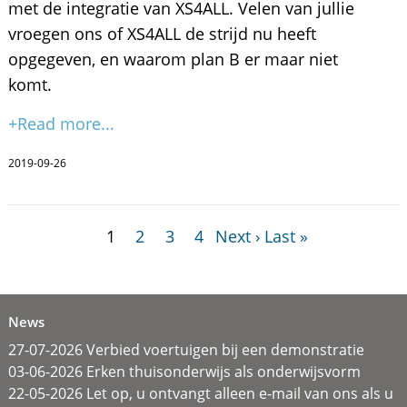
met de integratie van XS4ALL. Velen van jullie
vroegen ons of XS4ALL de strijd nu heeft
opgegeven, en waarom plan B er maar niet
komt.
+Read more...
2019-09-26
1
2
3
4
Next ›
Last »
News
27-07-2026 Verbied voertuigen bij een demonstratie
03-06-2026 Erken thuisonderwijs als onderwijsvorm
22-05-2026 Let op, u ontvangt alleen e-mail van ons als u