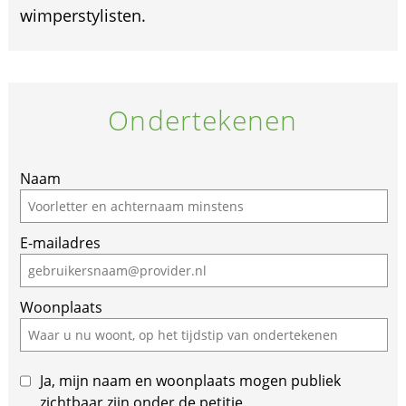
wimperstylisten.
Ondertekenen
If
Naam
you
are
E-mailadres
a
human,
ignore
Woonplaats
this
field
Ja, mijn naam en woonplaats mogen publiek
zichtbaar zijn onder de petitie.