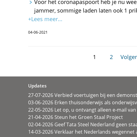
Voor het coronapaspoort heb je nu weer 
jammer, sommige laden laten ook 1 pri
+Lees meer...
04-06-2021
1
2
Volgen
Updates
27-07-2026 Verbied voertuigen bij een demonst
03-06-2026 Erken thuisonderwijs als onderwij
22-05-2026 Let op, u ontvangt alleen e-mail van 
21-04-2026 Steun het Groen Staal Project
02-04-2026 Geef Tata Steel Nederland geen sta
14-03-2026 Verklaar het Nederlands wegennet a