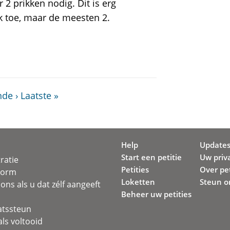
2 prikken nodig. Dit is erg
k toe, maar de meesten 2.
de ›
Laatste »
Help
Update
Start een petitie
Uw priv
ratie
Petities
Over pet
svorm
Loketten
Steun o
ons als u dat zélf aangeeft
Beheer uw petities
atssteun
ls voltooid