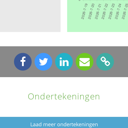
Ondertekeningen
Laad meer ondertekeningen