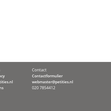
Contact
s
acy
Contactformulier
ities.nl
webmaster@petities.nl
020 7854412
ns