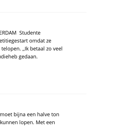
RDAM  Studente
titiegestart omdat ze
lopen. ,,Ik betaal zo veel
udieheb gedaan.
oet bijna een halve ton
 kunnen lopen. Met een