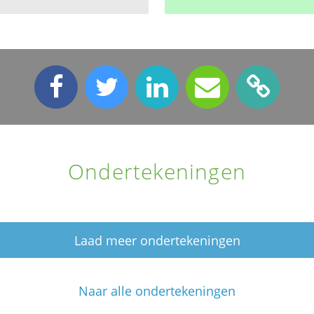
Ondertekeningen
Laad meer ondertekeningen
Naar alle ondertekeningen