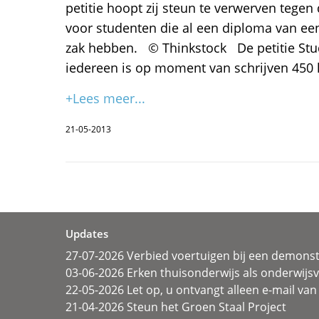
petitie hoopt zij steun te verwerven tegen
voor studenten die al een diploma van ee
zak hebben. © Thinkstock De petitie St
iedereen is op moment van schrijven 450
+Lees meer...
21-05-2013
Updates
27-07-2026 Verbied voertuigen bij een demonst
03-06-2026 Erken thuisonderwijs als onderwij
22-05-2026 Let op, u ontvangt alleen e-mail van 
21-04-2026 Steun het Groen Staal Project