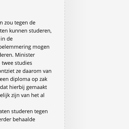
n zou tegen de
eten kunnen studeren,
 in de
e belemmering mogen
eren. Minister
 twee studies
 ontziet ze daarom van
 een diploma op zak
dat hierbij gemaakt
ijk zijn van het al
aten studeren tegen
eerder behaalde