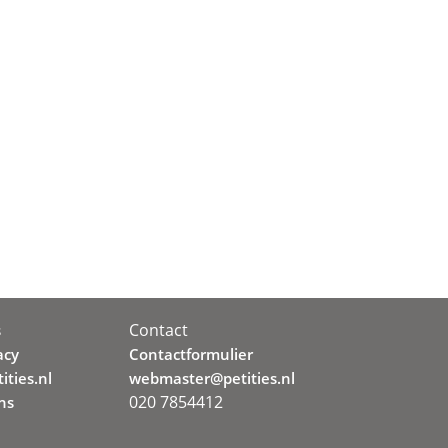
Contact
s
acy
Contactformulier
ities.nl
webmaster@petities.nl
020 7854412
ns