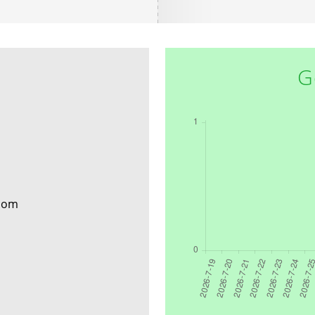
G
boom