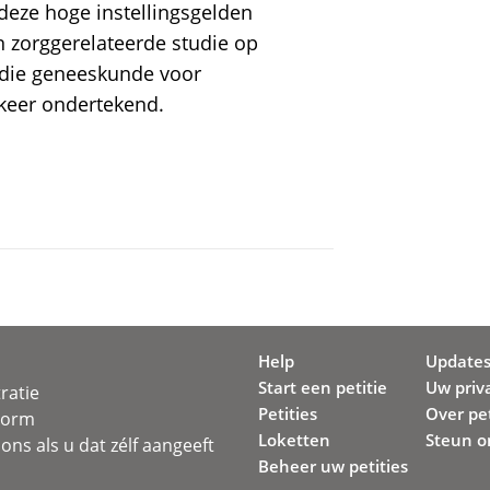
 deze hoge instellingsgelden
n zorggerelateerde studie op
udie geneeskunde voor
 keer ondertekend.
Help
Update
Start een petitie
Uw priv
ratie
Petities
Over pet
svorm
Loketten
Steun o
ons als u dat zélf aangeeft
Beheer uw petities