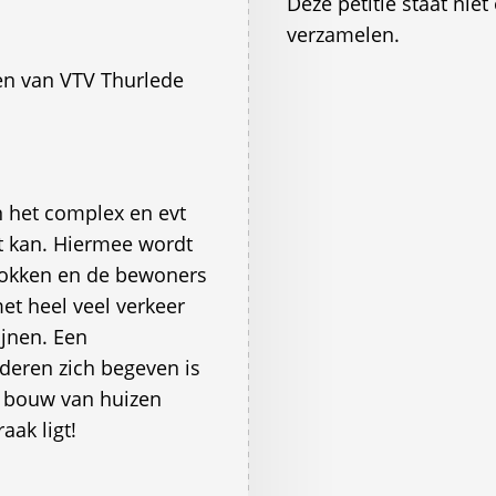
Deze petitie staat ni
verzamelen.
en van VTV Thurlede
n het complex en evt
et kan. Hiermee wordt
trokken en de bewoners
et heel veel verkeer
ijnen. Een
deren zich begeven is
e bouw van huizen
aak ligt!