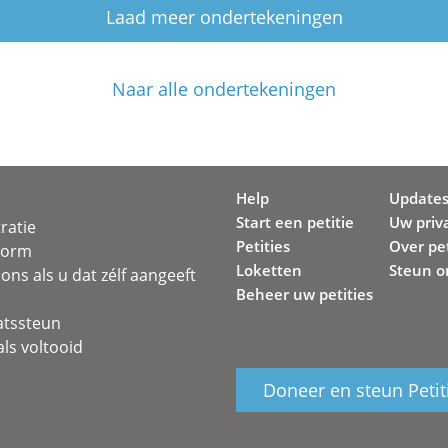
Laad meer ondertekeningen
Naar alle ondertekeningen
Help
Update
Start een petitie
Uw priv
ratie
Petities
Over pet
svorm
Loketten
Steun o
ons als u dat zélf aangeeft
Beheer uw petities
atssteun
ls voltooid
Doneer en steun Petit