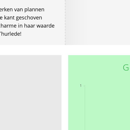
erken van plannen
de kant geschoven
 charme in haar waarde
Thurlede!
G