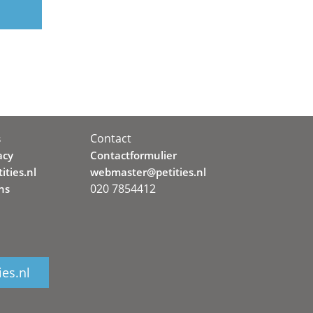
Contact
s
acy
Contactformulier
ities.nl
webmaster@petities.nl
020 7854412
ns
ies.nl