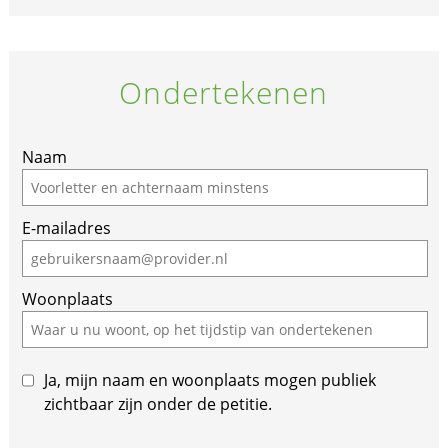
Ondertekenen
If
Naam
you
are
E-mailadres
a
human,
ignore
Woonplaats
this
field
Ja, mijn naam en woonplaats mogen publiek
zichtbaar zijn onder de petitie.