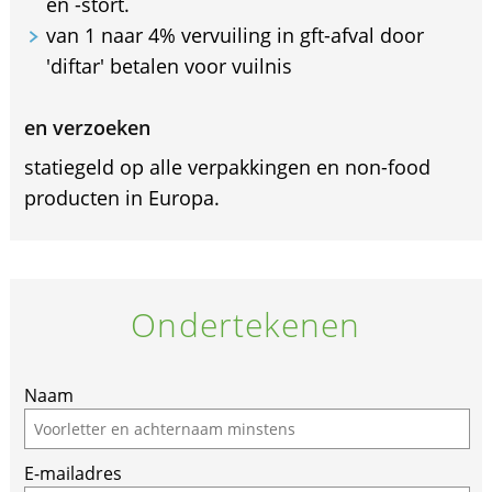
en -stort.
van 1 naar 4% vervuiling in gft-afval door
'diftar' betalen voor vuilnis
en verzoeken
statiegeld op alle verpakkingen en non-food
producten in Europa.
Ondertekenen
If
Naam
you
are
E-mailadres
a