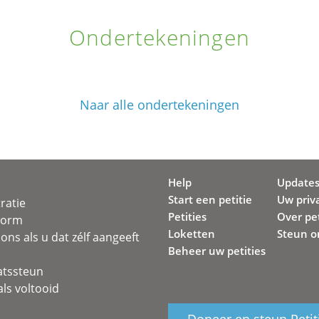
Ondertekeningen
Naar alle ondertekeningen
Help
Update
Start een petitie
Uw priv
ratie
Petities
Over pet
svorm
Loketten
Steun o
ons als u dat zélf aangeeft
Beheer uw petities
atssteun
ls voltooid