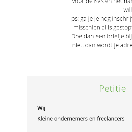
voor de KvK en het hand
wil
ps: ga je je nog inschr
misschien al is gestop
Doe dan een briefje bij
niet, dan wordt je adr
Petitie
Wij
Kleine ondernemers en freelancers