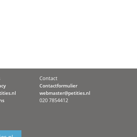
Contact
s
acy
Contactformulier
ities.nl
webmaster@petities.nl
020 7854412
ns