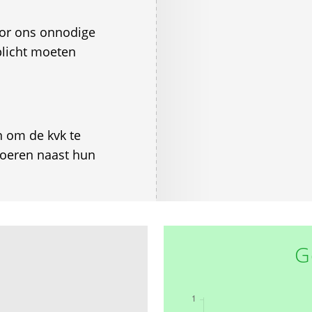
voor ons onnodige
plicht moeten
 om de kvk te
 voeren naast hun
G