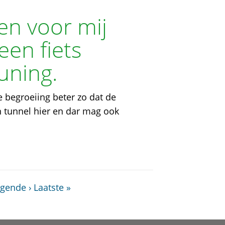
ien voor mij
een fiets
uning.
 begroeiing beter zo dat de
en tunnel hier en dar mag ook
gende ›
Laatste »