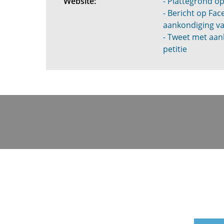
Website:
- Plattegrond 
- Bericht op Fa
aankondiging va
- Tweet met aan
petitie