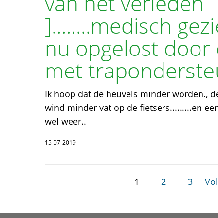
van het verleden
]........medisch gez
nu opgelost door 
met traponderste
Ik hoop dat de heuvels minder worden., de
wind minder vat op de fietsers.........en e
wel weer..
15-07-2019
1
2
3
Vol