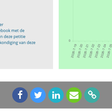
t
er
cebook met de
n deze petitie
kondiging van deze