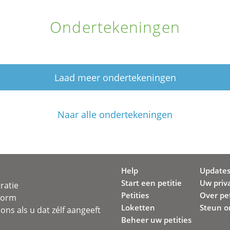
Ondertekeningen
Laad meer ondertekeningen
Naar alle ondertekeningen
Help
Update
Start een petitie
Uw priv
ratie
Petities
Over pet
svorm
Loketten
Steun o
ons als u dat zélf aangeeft
Beheer uw petities