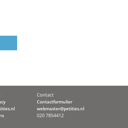
Contact
s
acy
Contactformulier
ities.nl
webmaster@petities.nl
020 7854412
ns