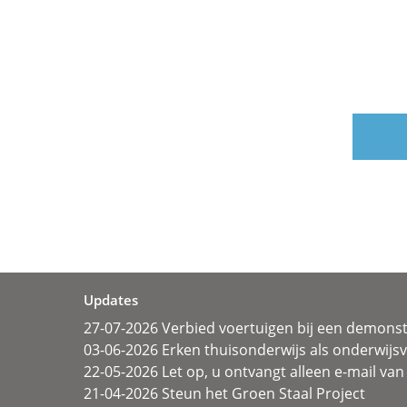
Updates
27-07-2026 Verbied voertuigen bij een demonst
03-06-2026 Erken thuisonderwijs als onderwij
22-05-2026 Let op, u ontvangt alleen e-mail van 
21-04-2026 Steun het Groen Staal Project