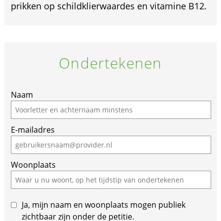
prikken op schildklierwaardes en vitamine B12.
Ondertekenen
If
Naam
you
are
E-mailadres
a
human,
ignore
Woonplaats
this
field
Ja, mijn naam en woonplaats mogen publiek
zichtbaar zijn onder de petitie.