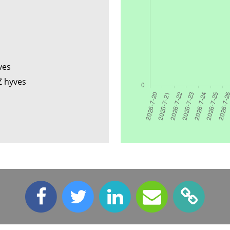
ves
Z hyves