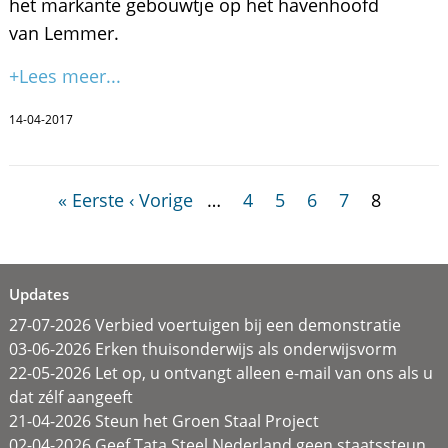
het markante gebouwtje op het havenhoofd
van Lemmer.
+Lees meer...
14-04-2017
« Eerste
‹ Vorige
…
4
5
6
7
8
Updates
27-07-2026 Verbied voertuigen bij een demonstratie
03-06-2026 Erken thuisonderwijs als onderwijsvorm
22-05-2026 Let op, u ontvangt alleen e-mail van ons als u
dat zélf aangeeft
21-04-2026 Steun het Groen Staal Project
02-04-2026 Geef Tata Steel Nederland geen staatssteun