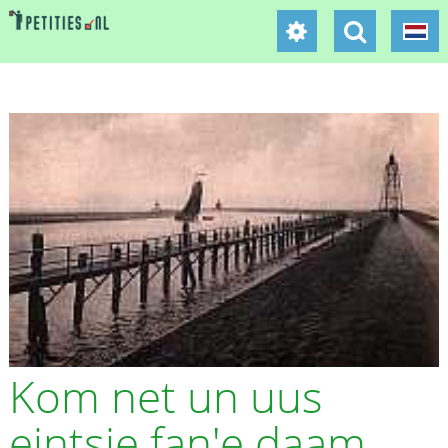
Kom net un uus
eintsje fan'e daam