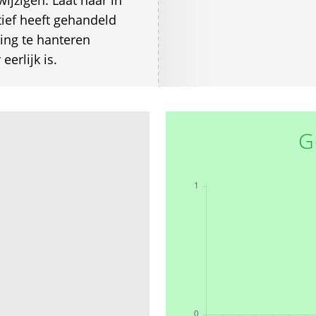
wijzigen. Laat haar in
utief heeft gehandeld
ing te hanteren
erlijk is.
G