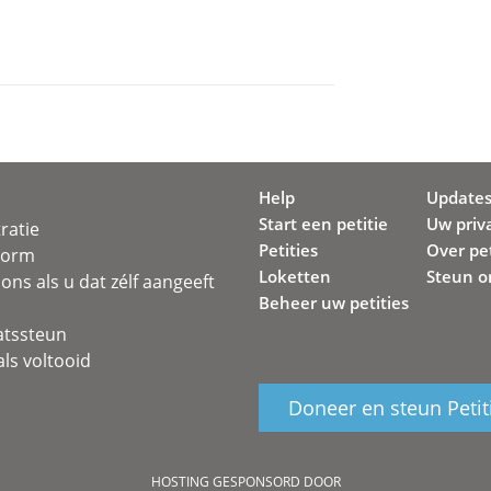
Help
Update
Start een petitie
Uw priv
ratie
Petities
Over pet
svorm
Loketten
Steun o
ons als u dat zélf aangeeft
Beheer uw petities
atssteun
ls voltooid
Doneer en steun Petit
HOSTING GESPONSORD DOOR