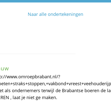
Naar alle ondertekeningen
auw
ttp://www.omroepbrabant.nl/?
ten+straks+stoppen,+vakbond+vreest+veehouderijp
niet als ondernemers terwijl de Brabantse boeren de 
N , laat je niet ge maken.