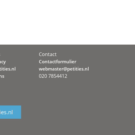
Contact
s
acy
Contactformulier
ities.nl
webmaster@petities.nl
020 7854412
ns
ies.nl