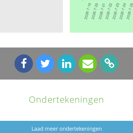
Ondertekeningen
Laad meer ondertekeningen