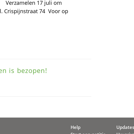
!' Verzamelen 17 juli om
 Crispijnstraat 74 Voor op
en is bezopen!
Help
Update