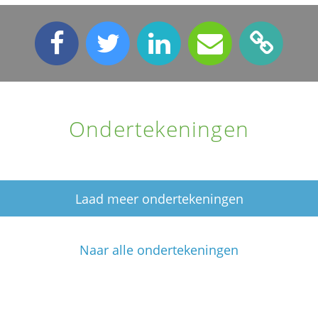
Ondertekeningen
Laad meer ondertekeningen
Naar alle ondertekeningen