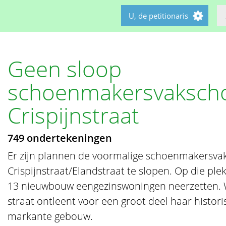
U, de petitionaris
Geen sloop
schoenmakersvaksch
Crispijnstraat
749 ondertekeningen
Er zijn plannen de voormalige schoenmakersva
Crispijnstraat/Elandstraat te slopen. Op die ple
13 nieuwbouw eengezinswoningen neerzetten. W
straat ontleent voor een groot deel haar histori
markante gebouw.