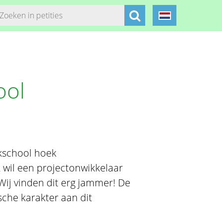
ool
kschool hoek
k wil een projectonwikkelaar
ij vinden dit erg jammer! De
sche karakter aan dit