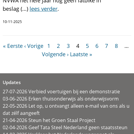
NVWA het hele jaar nog geen fatbike in
beslag (...)
lees verder
.
10-11-2025
« Eerste
‹ Vorige
1
2
3
4
5
6
7
8
…
Volgende ›
Laatste »
Updates
27-07-2026 Verbied voertuigen bij een demonstratie
03-06-2026 Erken thuisonderwijs als onderwijsvorm
22-05-2026 Let op, u ontvangt alleen e-mail van ons als u
dat zélf aangeeft
21-04-2026 Steun het Groen Staal Project
02-04-2026 Geef Tata Steel Nederland geen staatssteun