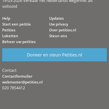
14-03-2026 Verklaar het Nederlands wegennet als
voltooid
Help
Updates
Start een petitie
Uw privacy
Petities
Over petities.nl
Loketten
Steun ons
Beheer uw petities
Doneer en steun Petities.nl
Contact
Contactformulier
webmaster@petities.nl
020 7854412