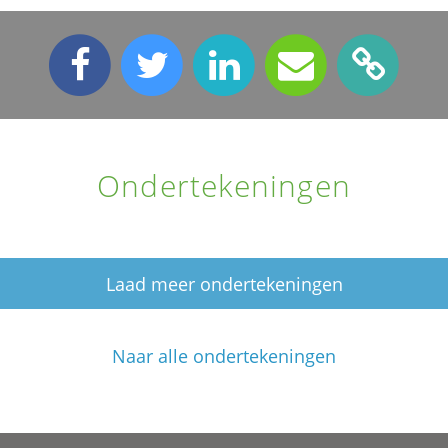
Ondertekeningen
Laad meer ondertekeningen
Naar alle ondertekeningen