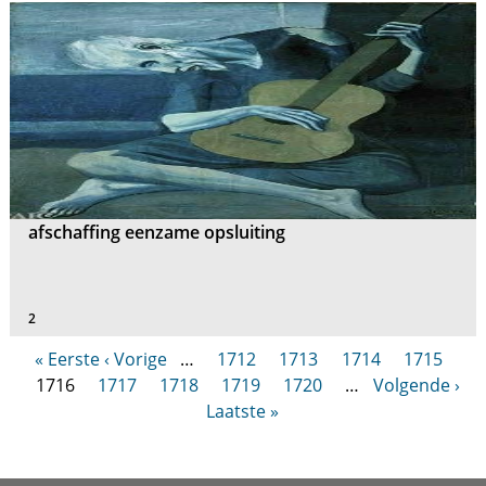
afschaffing eenzame opsluiting
2
« Eerste
‹ Vorige
…
1712
1713
1714
1715
1716
1717
1718
1719
1720
…
Volgende ›
Laatste »