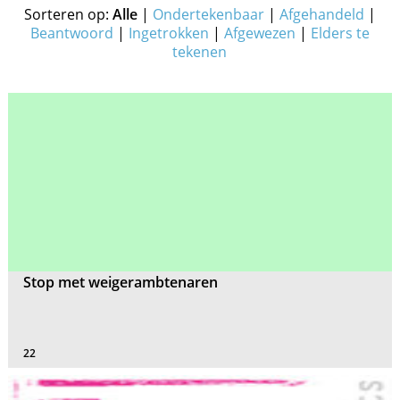
Sorteren op:
Alle
|
Ondertekenbaar
|
Afgehandeld
|
Beantwoord
|
Ingetrokken
|
Afgewezen
|
Elders te
tekenen
Stop met weigerambtenaren
22