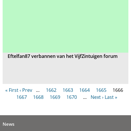
Eftelfan87 verbannen van het VijfZintuigen forum
« First
‹ Prev
…
1662
1663
1664
1665
1666
1667
1668
1669
1670
…
Next ›
Last »
News