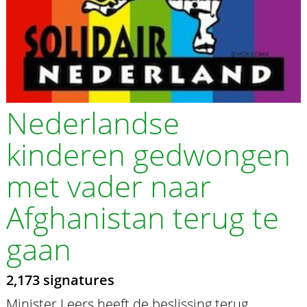
Nederlandse
kinderen gedwongen
met vader naar
Afghanistan terug te
gaan
2,173 signatures
Minister Leers heeft de beslissing terug