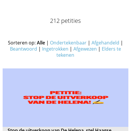
212 petities
Sorteren op:
Alle
|
Ondertekenbaar
|
Afgehandeld
|
Beantwoord
|
Ingetrokken
|
Afgewezen
|
Elders te
tekenen
Stop de uitverkoop van De Helena, stel Haagse