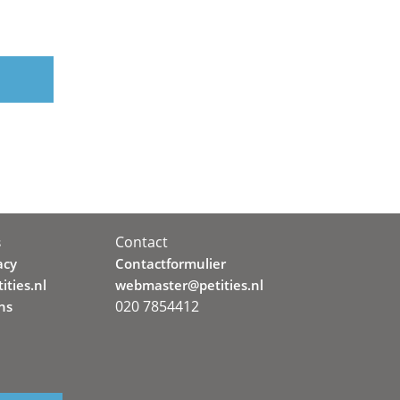
Contact
s
acy
Contactformulier
ities.nl
webmaster@petities.nl
020 7854412
ns