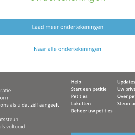
Laad meer ondertekeningen
Naar alle ondertekeningen
Help
Update
Start een petitie
Uw priv
ratie
Petities
Over pet
svorm
Loketten
Steun o
ons als u dat zélf aangeeft
Beheer uw petities
atssteun
ls voltooid