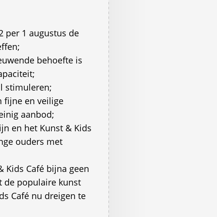
2 per 1 augustus de
effen;
euwende behoefte is
paciteit;
l stimuleren;
 fijne en veilige
einig aanbod;
jn en het Kunst & Kids
onge ouders met
& Kids Café bijna geen
t de populaire kunst
ds Café nu dreigen te