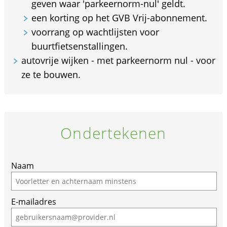
geven waar 'parkeernorm-nul' geldt.
een korting op het GVB Vrij-abonnement.
voorrang op wachtlijsten voor
buurtfietsenstallingen.
autovrije wijken - met parkeernorm nul - voor
ze te bouwen.
Ondertekenen
If
Naam
you
are
E-mailadres
a
human,
ignore