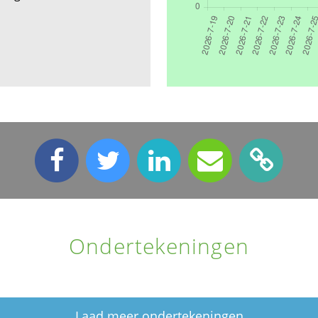
Ondertekeningen
Laad meer ondertekeningen