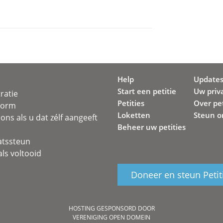
Help
Update
Start een petitie
Uw priv
ratie
Petities
Over pet
svorm
Loketten
Steun o
ons als u dat zélf aangeeft
Beheer uw petities
atssteun
ls voltooid
Doneer en steun Petit
HOSTING GESPONSORD DOOR
VERENIGING OPEN DOMEIN