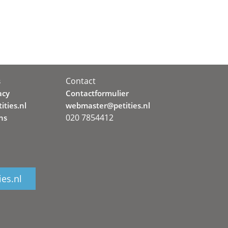
Contact
s
acy
Contactformulier
ities.nl
webmaster@petities.nl
020 7854412
ns
ies.nl