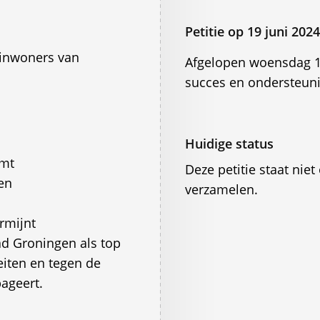
Petitie op 19 juni 20
n inwoners van
Afgelopen woensdag 19
succes en ondersteun
Huidige status
emt
Deze petitie staat ni
 en
verzamelen.
rmijnt
ad Groningen als top
teiten en tegen de
pageert.