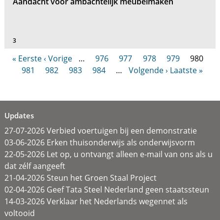
Aandacht voor ambachtelijk meubelmaken
3
« Eerste
‹ Vorige
…
976
977
978
979
980
981
982
983
984
…
Volgende ›
Laatste »
Updates
27-07-2026 Verbied voertuigen bij een demonstratie
03-06-2026 Erken thuisonderwijs als onderwijsvorm
22-05-2026 Let op, u ontvangt alleen e-mail van ons als u
dat zélf aangeeft
21-04-2026 Steun het Groen Staal Project
02-04-2026 Geef Tata Steel Nederland geen staatssteun
14-03-2026 Verklaar het Nederlands wegennet als
voltooid