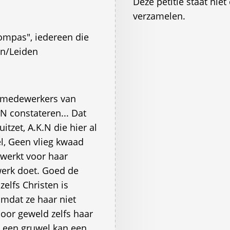
Deze petitie staat ni
verzamelen.
ompas", iedereen die
en/Leiden
 medewerkers van
N constateren... Dat
uitzet, A.K.N die hier al
el, Geen vlieg kwaad
 werkt voor haar
werk doet. Goed de
zelfs Christen is
omdat ze haar niet
door geweld zelfs haar
o een gruwel kan een