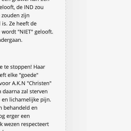
elooft, de IND zou
 zouden zijn
is. Ze heeft de
e wordt "NIET" gelooft.
ndergaan.
e te stoppen! Haar
eft elke "goede"
 voor A.K.N "Christen"
n daarna zal sterven
e en lichamelijke pijn.
en behandeld en
nog erger een
lk wezen respecteert