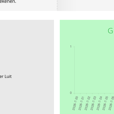
tekenen.
G
er Luit