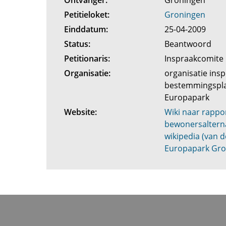
Ontvanger:
Groningen
Petitieloket:
Groningen
Einddatum:
25-04-2009
Status:
Beantwoord
Petitionaris:
Inspraakcomit
Organisatie:
organisatie ins
bestemmingspla
Europapark
Website:
Wiki naar rappo
bewonersalterna
wikipedia (van 
Europapark Gr