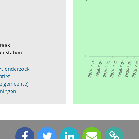
e
praak
n station
rt onderzoek
tief
de gemeente)
oningen