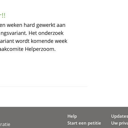
!!
pen weken hard gewerkt aan
ingsvariant. Het onderzoek
variant wordt komende week
raakcomite Helperzoom.
Help
Update
Start een petitie
Uw priv
ratie