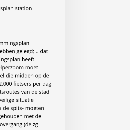
plan station
emmingsplan
ebben gelegd; .. dat
ngsplan heeft
Helperzoom moet
el die midden op de
.000 fietsers per dag
tsroutes van de stad
eilige situatie
s de spits- moeten
s gehouden met de
overgang (de zg