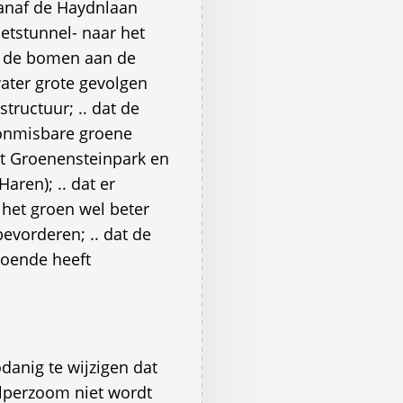
 vanaf de Haydnlaan
ietstunnel- naar het
an de bomen aan de
ter grote gevolgen
tructuur; .. dat de
onmisbare groene
et Groenensteinpark en
aren); .. dat er
 het groen wel beter
evorderen; .. dat de
oende heeft
anig te wijzigen dat
lperzoom niet wordt