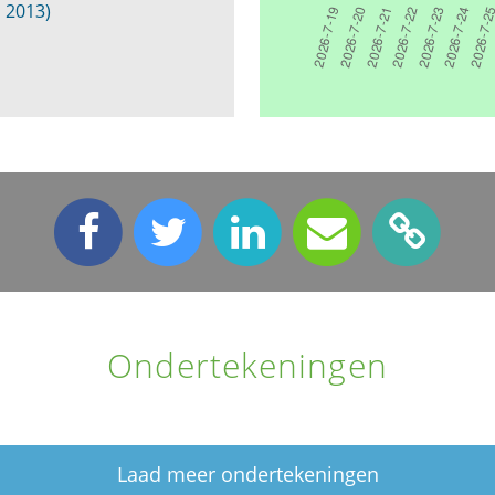
i 2013)
Ondertekeningen
Laad meer ondertekeningen