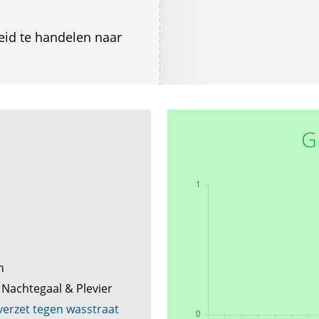
eid te handelen naar
G
en
Nachtegaal & Plevier
verzet tegen wasstraat