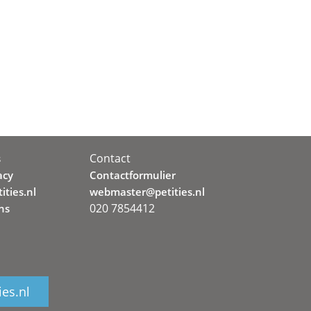
Contact
s
acy
Contactformulier
ities.nl
webmaster@petities.nl
020 7854412
ns
ies.nl