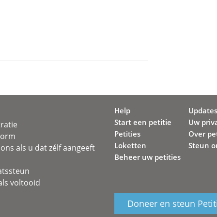
Help
Update
Start een petitie
Uw priv
ratie
Petities
Over pet
svorm
Loketten
Steun o
ons als u dat zélf aangeeft
Beheer uw petities
atssteun
ls voltooid
Doneer en steun Petit