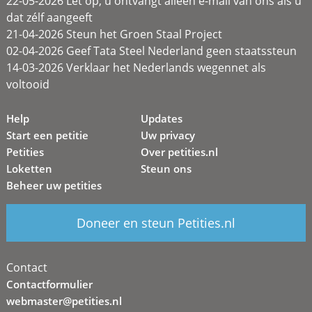
22-05-2026 Let op, u ontvangt alleen e-mail van ons als u
dat zélf aangeeft
21-04-2026 Steun het Groen Staal Project
02-04-2026 Geef Tata Steel Nederland geen staatssteun
14-03-2026 Verklaar het Nederlands wegennet als
voltooid
Help
Updates
Start een petitie
Uw privacy
Petities
Over petities.nl
Loketten
Steun ons
Beheer uw petities
Doneer en steun Petities.nl
Contact
Contactformulier
webmaster@petities.nl