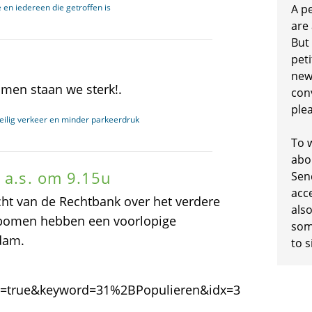
en iedereen die getroffen is
A p
are
But
peti
new
amen staan we sterk!.
conv
plea
veilig verkeer en minder parkeerdruk
To w
abo
 a.s. om 9.15u
Sen
acc
cht van de Rechtbank over het verdere
also
 bomen hebben een voorlopige
some
dam.
to s
n=true&keyword=31%2BPopulieren&idx=3