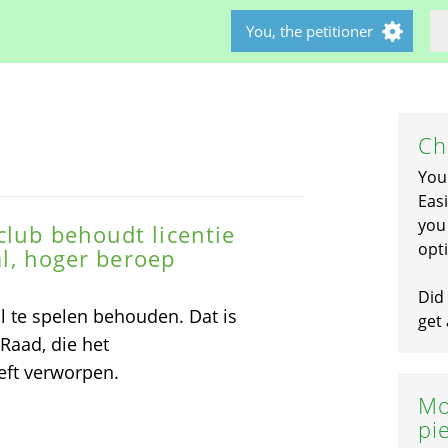
You, the petitioner
Ch
You
Easi
you 
club behoudt licentie
opti
bal, hoger beroep
Did 
l te spelen behouden. Dat is
get 
Raad, die het
eft verworpen.
Mo
pi