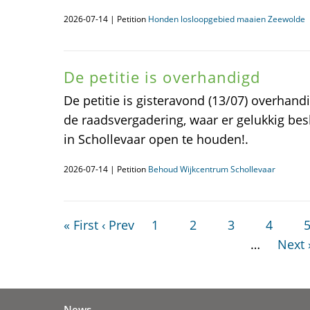
2026-07-14 | Petition
Honden losloopgebied maaien Zeewolde
De petitie is overhandigd
De petitie is gisteravond (13/07) overhan
de raadsvergadering, waar er gelukkig be
in Schollevaar open te houden!.
2026-07-14 | Petition
Behoud Wijkcentrum Schollevaar
« First
‹ Prev
1
2
3
4
…
Next 
News