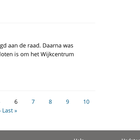
digd aan de raad. Daarna was
sloten is om het Wijkcentrum
5
6
7
8
9
10
›
Last »