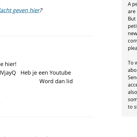
A p
acht geven hier
?
are
But
peti
new
conv
plea
To w
e hier!
abo
MVjayQ Heb je een Youtube
Sen
d dan lid
acc
also
some
k
to s