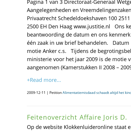
Pagina 1 van 3 Directoraat-Generaal Wetge
Aangelegenheden en Vreemdelingenzaken 
Privaatrecht Schedeldoekshaven 100 2511
2500 EH Den Haag www.justitie.nl Ons k
beantwoording de datum en ons kenmerk v
één zaak in uw brief behandelen. Datum
motie Anker c.s. Tijdens de begrotingsbe
ministerie voor het jaar 2009 is de motie v
aangenomen (Kamerstukken II 2008 – 2009, 
+Read more...
2009-12-11 | Petition
Alimentatiemisdaad schaadt altijd het kind
Feitenoverzicht Affaire Joris D.
Op de website Klokkenluideronline staat e