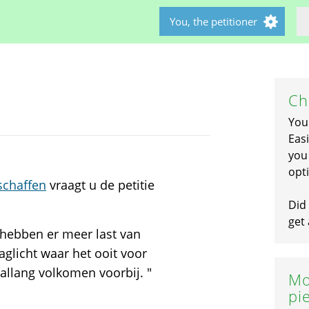
You, the petitioner
Ch
You
Easi
you 
opti
schaffen
vraagt u de petitie
Did 
get 
 hebben er meer last van
aglicht waar het ooit voor
 allang volkomen voorbij. "
Mo
pi