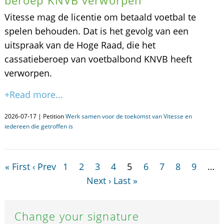
beroep KNVB verworpen
Vitesse mag de licentie om betaald voetbal te
spelen behouden. Dat is het gevolg van een
uitspraak van de Hoge Raad, die het
cassatieberoep van voetbalbond KNVB heeft
verworpen.
+Read more...
2026-07-17 | Petition
Werk samen voor de toekomst van Vitesse en
iedereen die getroffen is
« First
‹ Prev
1
2
3
4
5
6
7
8
9
…
Next ›
Last »
Change your signature