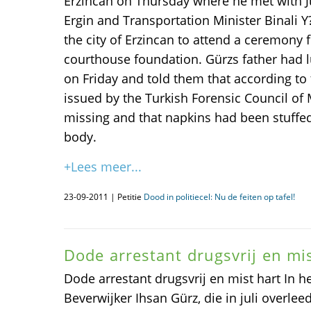
Erzincan on Thursday where he met with Ju
Ergin and Transportation Minister Binali Y
the city of Erzincan to attend a ceremony f
courthouse foundation. Gürzs father had 
on Friday and told them that according to 
issued by the Turkish Forensic Council of 
missing and that napkins had been stuffe
body.
+Lees meer...
23-09-2011 | Petitie
Dood in politiecel: Nu de feiten op tafel!
Dode arrestant drugsvrij en mis
Dode arrestant drugsvrij en mist hart In h
Beverwijker Ihsan Gürz, die in juli overle