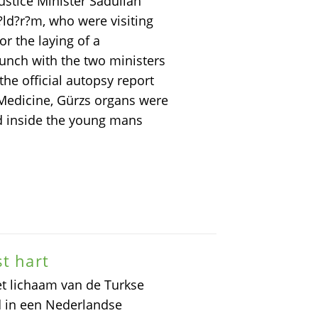
stice Minister Sadullah
?ld?r?m, who were visiting
or the laying of a
lunch with the two ministers
the official autopsy report
Medicine, Gürzs organs were
d inside the young mans
t hart
et lichaam van de Turkse
ed in een Nederlandse