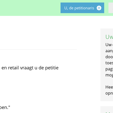
U, de petitionaris
Uw
Uw 
aan
doo
toe
en retail vraagt u de petitie
pagi
mog
Hee
opni
oen."