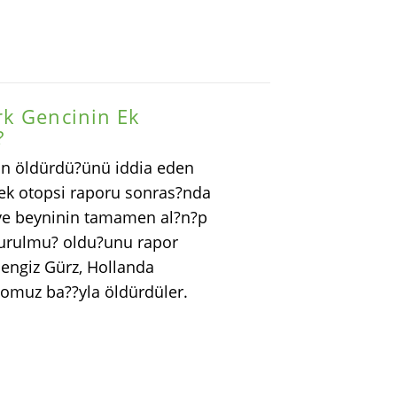
rk Gencinin Ek
?
nin öldürdü?ünü iddia eden
i ek otopsi raporu sonras?nda
i ve beyninin tamamen al?n?p
ldurulmu? oldu?unu rapor
cengiz Gürz, Hollanda
domuz ba??yla öldürdüler.