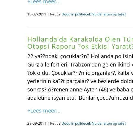
+Lees meer...
18-07-2011 | Petitie
Dood in politiecel: Nu de feiten op tafel!
Hollanda'da Karakolda Ölen Tü
Otopsi Raporu ?ok Etkisi Yaratt
22 ya??ndaki çocuklar?n? Hollanda polisi
Gürz aile fertleri, Trabzon'dan gelen ikinc
?ok oldu. Çocuklar?n?n iç organlar?, kalb
yerlerinin ka??t parçalar? ve bezlerde do
sonras? ö?renen anne Ayten (46) ve baba 
adaletine isyan etti. 'Bunlar çocu?umuzu 
+Lees meer...
29-09-2011 | Petitie
Dood in politiecel: Nu de feiten op tafel!