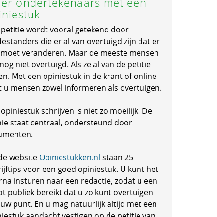
er ondertekenaars met een
iniestuk
 petitie wordt vooral getekend door
standers die er al van overtuigd zijn dat er
s moet veranderen. Maar de meeste mensen
 nog niet overtuigd. Als ze al van de petitie
en. Met een opiniestuk in de krant of online
t u mensen zowel informeren als overtuigen.
opiniestuk schrijven is niet zo moeilijk. De
nie staat centraal, ondersteund door
umenten.
de website
Opiniestukken.nl
staan 25
ijftips voor een goed opiniestuk. U kunt het
rna insturen naar een redactie, zodat u een
ot publiek bereikt dat u zo kunt overtuigen
 uw punt. En u mag natuurlijk altijd met een
niestuk aandacht vestigen op de petitie van