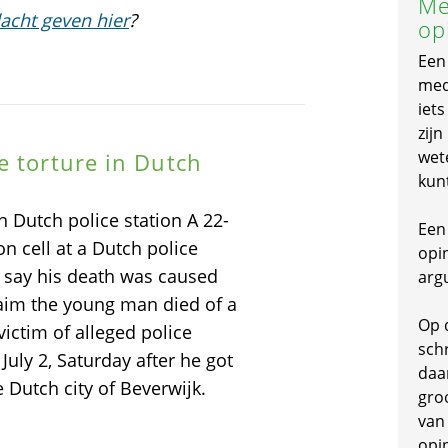
Me
acht geven hier
?
op
Een
mede
iet
zijn
wet
e torture in Dutch
kun
n Dutch police station A 22-
Een 
n cell at a Dutch police
opi
s say his death was caused
arg
claim the young man died of a
Op 
victim of alleged police
schr
July 2, Saturday after he got
daa
e Dutch city of Beverwijk.
gro
van
opi