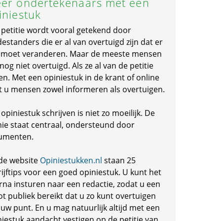
er ondertekenaars met een
iniestuk
 petitie wordt vooral getekend door
standers die er al van overtuigd zijn dat er
s moet veranderen. Maar de meeste mensen
 nog niet overtuigd. Als ze al van de petitie
en. Met een opiniestuk in de krant of online
t u mensen zowel informeren als overtuigen.
opiniestuk schrijven is niet zo moeilijk. De
nie staat centraal, ondersteund door
umenten.
de website
Opiniestukken.nl
staan 25
ijftips voor een goed opiniestuk. U kunt het
rna insturen naar een redactie, zodat u een
ot publiek bereikt dat u zo kunt overtuigen
 uw punt. En u mag natuurlijk altijd met een
niestuk aandacht vestigen op de petitie van