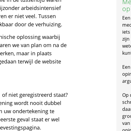
Me
op
ijzonder arbeidsintensief
en er niet veel. Tussen
Een
kbaar door de verhuizing.
mede
iet
ische oplossing waarbij
zijn
 waren we van plan om na de
wet
erken, maar in plaats
kun
daan terwijl de website
Een 
opi
arg
of niet geregistreerd staat?
Op 
schr
ening wordt nooit dubbel
daa
om uw ondertekening te
gro
 eerste geval staat er wel
van
bevestingspagina.
opi