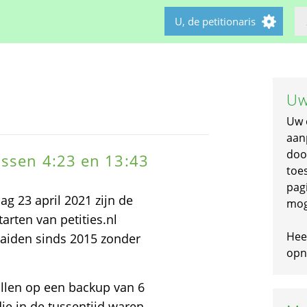
U, de petitionaris
Uw
Uw 
aan
doo
ussen 4:23 en 13:43
toe
pagi
ag 23 april 2021 zijn de
mog
arten van petities.nl
Hee
aaiden sinds 2015 zonder
opni
llen op een backup van 6
ie in de tussentijd waren