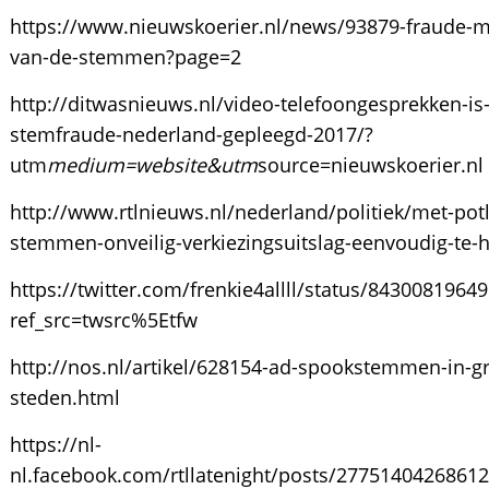
https://www.nieuwskoerier.nl/news/93879-fraude-me
van-de-stemmen?page=2
http://ditwasnieuws.nl/video-telefoongesprekken-is-
stemfraude-nederland-gepleegd-2017/?
utm
medium=website&utm
source=nieuwskoerier.nl
http://www.rtlnieuws.nl/nederland/politiek/met-pot
stemmen-onveilig-verkiezingsuitslag-eenvoudig-te-
https://twitter.com/frenkie4allll/status/8430081964
ref_src=twsrc%5Etfw
http://nos.nl/artikel/628154-ad-spookstemmen-in-gr
steden.html
https://nl-
nl.facebook.com/rtllatenight/posts/2775140426861