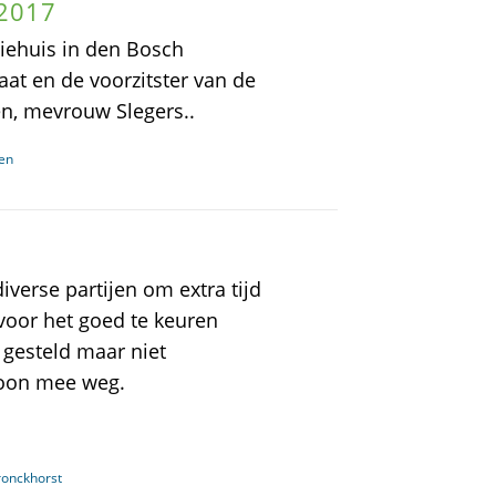
 2017
ciehuis in den Bosch
t en de voorzitster van de
en, mevrouw Slegers..
ren
verse partijen om extra tijd
voor het goed te keuren
 gesteld maar niet
woon mee weg.
ronckhorst