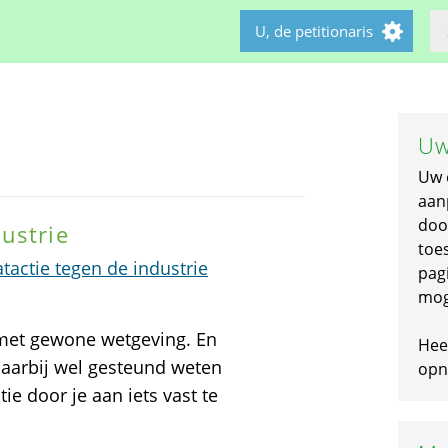
U, de petitionaris
Uw
Uw 
aan
doo
ustrie
toe
actie tegen de industrie
pagi
mog
 met gewone wetgeving. En
Hee
daarbij wel gesteund weten
opni
ie door je aan iets vast te