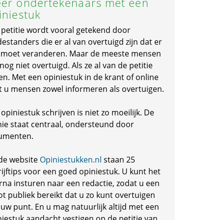
er ondertekenaars met een
iniestuk
 petitie wordt vooral getekend door
standers die er al van overtuigd zijn dat er
s moet veranderen. Maar de meeste mensen
 nog niet overtuigd. Als ze al van de petitie
en. Met een opiniestuk in de krant of online
t u mensen zowel informeren als overtuigen.
opiniestuk schrijven is niet zo moeilijk. De
nie staat centraal, ondersteund door
umenten.
de website
Opiniestukken.nl
staan 25
ijftips voor een goed opiniestuk. U kunt het
rna insturen naar een redactie, zodat u een
ot publiek bereikt dat u zo kunt overtuigen
 uw punt. En u mag natuurlijk altijd met een
niestuk aandacht vestigen op de petitie van