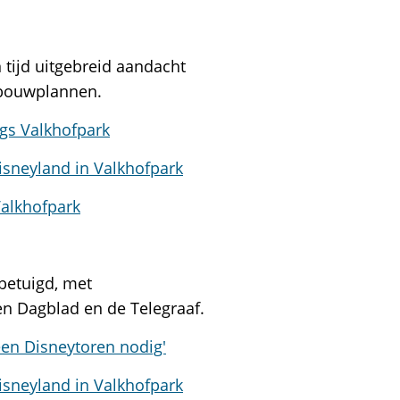
tijd uitgebreid aandacht
wbouwplannen.
gs Valkhofpark
isneyland in Valkhofpark
Valkhofpark
nbetuigd, met
en Dagblad en de Telegraaf.
een Disneytoren nodig'
isneyland in Valkhofpark