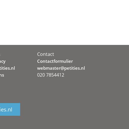
Contact
s
acy
Contactformulier
ities.nl
webmaster@petities.nl
020 7854412
ns
ies.nl