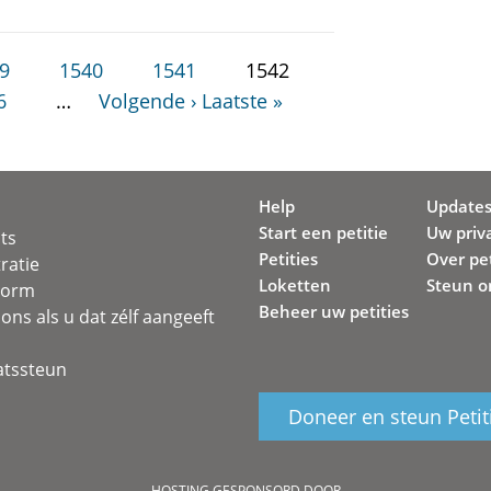
9
1540
1541
1542
6
…
Volgende ›
Laatste »
Help
Update
Start een petitie
Uw priv
ots
Petities
Over pet
ratie
Loketten
Steun o
svorm
Beheer uw petities
ons als u dat zélf aangeeft
atssteun
Doneer en steun Petit
HOSTING GESPONSORD DOOR