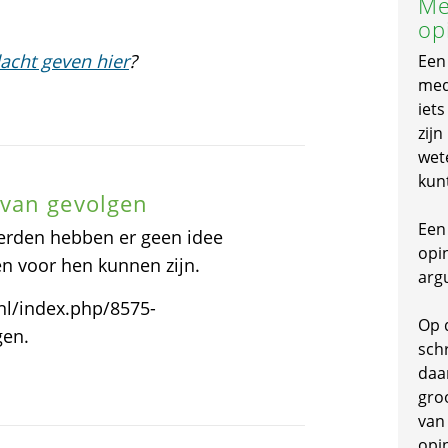
Me
op
acht geven hier
?
Een
mede
iet
zijn
wet
kun
 van gevolgen
Een 
oerden hebben er geen idee
opi
n voor hen kunnen zijn.
arg
.nl/index.php/8575-
Op 
gen.
schr
daa
gro
van
opi