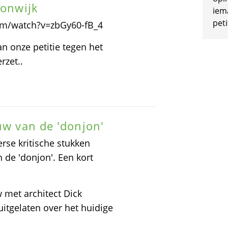
oonwijk
iem
peti
com/watch?v=zbGy60-fB_4
an onze petitie tegen het
rzet..
uw van de 'donjon'
rse kritische stukken
de 'donjon'. Een kort
 met architect Dick
uitgelaten over het huidige