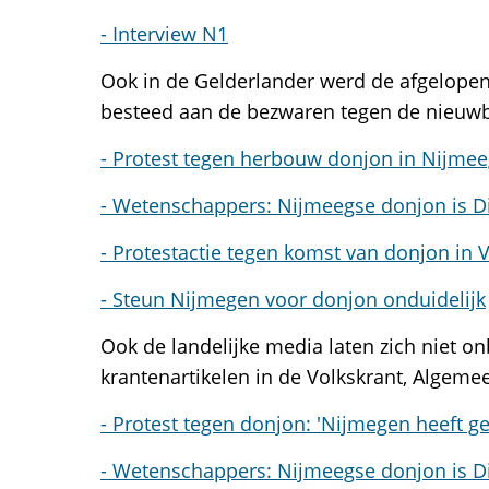
- Interview N1
Ook in de Gelderlander werd de afgelopen 
besteed aan de bezwaren tegen de nieu
- Protest tegen herbouw donjon in Nijmee
- Wetenschappers: Nijmeegse donjon is D
- Protestactie tegen komst van donjon in 
- Steun Nijmegen voor donjon onduidelijk
Ook de landelijke media laten zich niet o
krantenartikelen in de Volkskrant, Algeme
- Protest tegen donjon: 'Nijmegen heeft g
- Wetenschappers: Nijmeegse donjon is D